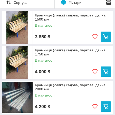
Сортування
0
Фільтри
болтами с полукруглой головкой.
Оцинкованные крепления расположены в 8-ми
Крамниця (лавка) садова, паркова, дачна
линиях (не в двух, как у других производителей).
1500 мм
Такое размещение креплений дает жесткость
В наявності
конструкции к расшатыванию.
Брусок комплектується з фаскою, готовий до
3 850
₴
збірки, без лакування (натуральний колір
дерева). Покупець сам вирішує, як пофарбувати
брусок (лаком, морилкою, фарбою або обпалити
Крамниця (лавка) садова, паркова, дачна
паяльною лампою)
1750 мм
В наявності
4 000
₴
Крамниця (лавка) садова, паркова, дачна
2000 мм
В наявності
4 200
₴