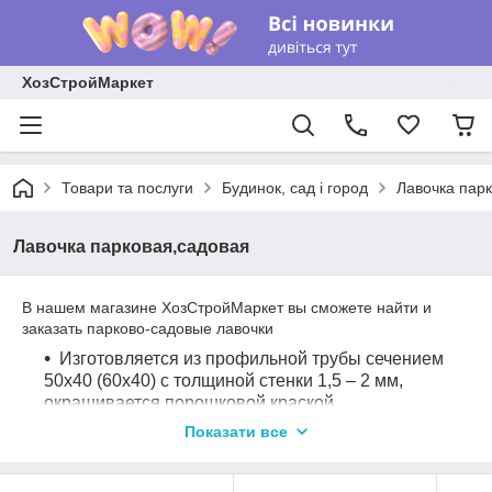
ХозСтройМаркет
Товари та послуги
Будинок, сад і город
Лавочка пар
Лавочка парковая,садовая
В нашем магазине ХозСтройМаркет вы сможете найти и
заказать парково-садовые лавочки
Изготовляется из профильной трубы сечением
50х40 (60х40) с толщиной стенки 1,5 – 2 мм,
окрашивается порошковой краской.
Показати все
Стандартные цвет (синий, черный, зеленый,
белый) и «антик» (медный и серебряный).
Брус – 45х30, крепится к ножкам мебельными