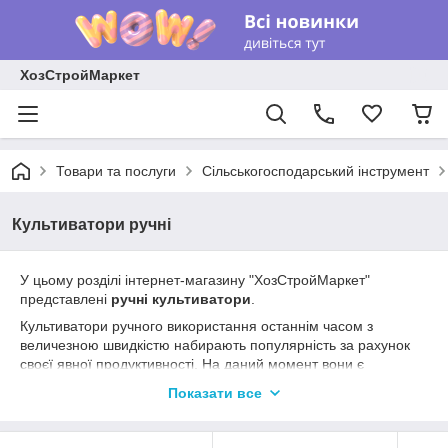
ХозСтройМаркет
Товари та послуги
Сільськогосподарський інструмент
Культиватори ручні
У цьому розділі інтернет-магазину "ХозСтройМаркет"
представлені
ручні культиватори
.
Культиватори ручного використання останнім часом з
величезною швидкістю набирають популярність за рахунок
своєї явної продуктивності. На даний момент вони є
невід'ємними помічниками на багатьох присадибних
Показати все
ділянках.
До переваг представлених в нашому інтернет-магазині