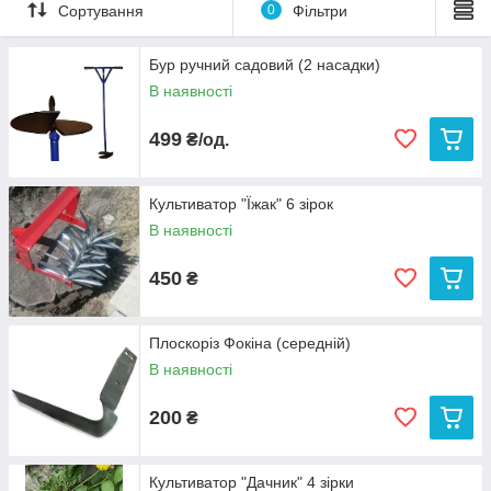
пристроїв можна віднести наступне: вони прості у
Сортування
0
Фільтри
використанні і не потребують багато часу для освоєння,
можуть спокійно зберігатися в кутку сараю поруч з іншим
сільськогосподарським інвентарем.
Бур ручний садовий (2 насадки)
В наявності
499
₴/од.
Культиватор "Їжак" 6 зірок
В наявності
450
₴
Плоскоріз Фокіна (середній)
В наявності
200
₴
Культиватор "Дачник" 4 зірки