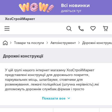
ХозСтройМаркет
Товари та послуги
Автоінструмент
Дорожні конструкц
Дорожні конструкції
У цій групі нашого інтернет магазину ХозСтройМаркет
представлені конструкції для дорожнього покриття,
паркувальних місць, шлагбауми, стовпчики для
розмежування, лежачі поліцейські (штучна нерівність),які
допоможуть дорожнім службам,фірмам і просто
автомобілістам обладнати ділянки доріг, стоянки, а так само
Показати все
індивідуальні паркувальні місця.