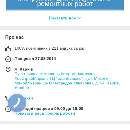
ремонтных работ
Показати все
Про нас
100% позитивних з 221 відгука за рік
Працює з 27.03.2014
м. Харків
Отличный выбор инструмента для монтажа
Пункт видачі замовлень інтернет магазину
ХосСтройМаркет: ТЦ "Барабашове", вул. Миколи
и ремонта.
Манойло (раніше Олександра Ульянова), д. 54, Харків,
Україна
Большой ассортимент, низкие цены, доставка
Новой Почтой по всей Украине!
Контакти
Сьогодні працює з 09:00 до 18:00
Развернутый каталог
Показати весь графік роботи