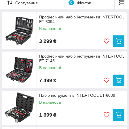
Сортування
0
Фільтри
сумках.
Виды наборов различаются по комплектации, по размерам
Професійний набір інструментів INTERTOOL
инструментов (ключей, трещоток, торцевых головок) и
ET-6094
количеству единиц в кейсе.
В наявності
Також ми представляємо інструмент для ремонту вантажних
автомобілів і великогабаритної техніки.
3 299
₴
Професійний набір інструментів INTERTOOL
ET-7145
В наявності
7 499
₴
Набір інструментів INTERTOOL ET-6039
В наявності
1 699
₴