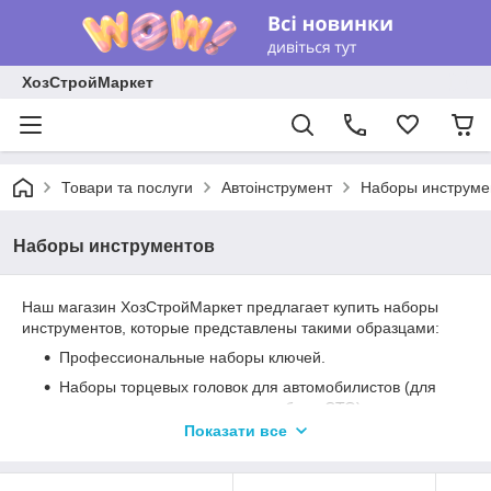
ХозСтройМаркет
Товари та послуги
Автоінструмент
Наборы инструме
Наборы инструментов
Наш магазин ХозСтройМаркет предлагает купить наборы
инструментов, которые представлены такими образцами:
Профессиональные наборы ключей.
Наборы торцевых головок для автомобилистов (для
использования в гараже и для работы СТО).
Показати все
Наборы слесарно-столярного ручного инструмента в
пластиковых чемоданах (специализированных кейсах).
Наборы инструмента из хром-ванадиевого сплава, в