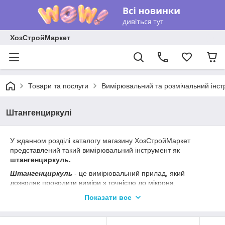
ХозСтройМаркет
Товари та послуги
Вимірювальний та розмічальний інст
Штангенциркулі
У жданном розділі каталогу магазину ХозСтройМаркет
представлений такий вимірювальний інструмент як
штангенциркуль.
Штангенциркуль
- це вимірювальний прилад, який
дозволяє проводити виміри з точністю до мікрона.
За допомогою штангенциркуля можна вимірювати зовнішні
Показати все
(зовнішні) й внутрішні розміри, а також глибину.
Штангенциркулі розрізняються за такими характеристиками: