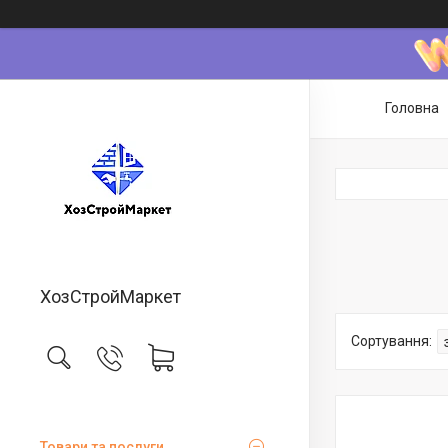
Головна
ХозСтройМаркет
Товари та послуги