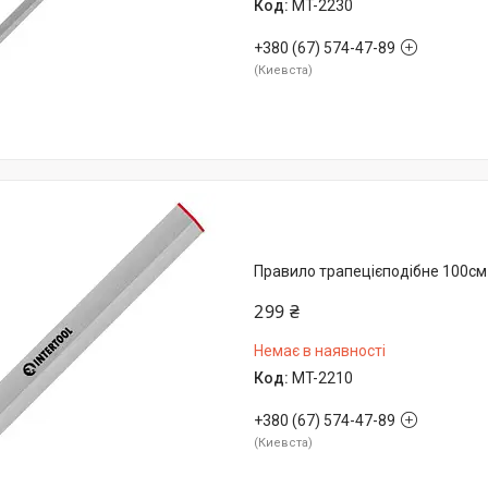
MT-2230
+380 (67) 574-47-89
Киевста
Правило трапецієподібне 100с
299 ₴
Немає в наявності
MT-2210
+380 (67) 574-47-89
Киевста