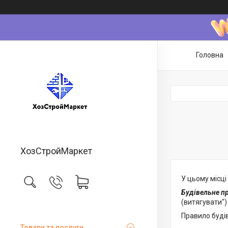
Головна
ХозСтройМаркет
У цьому місц
Будівельне п
(витягувати")
Правило будів
Товари та послуги