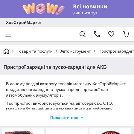
ХозСтройМаркет
Товари та послуги
Автоінструмент
Пристрої зарядні 
Пристрої зарядні та пуско-зарядні для АКБ
В даному розділі каталогу товарів магазину ХозСтройМаркет
представлені зарядні та пуско-зарядні пристрої для
автомобільних акумуляторів.
Такі пристрої використовуються на автосервісах, СТО,
гаражах або звичайними автовласниками в побутових
умовах.
Показати все
Пуско-зарядні та зарядні пристрої відрізняються за:
Функціональності (пуско-зарядний або зарядний).