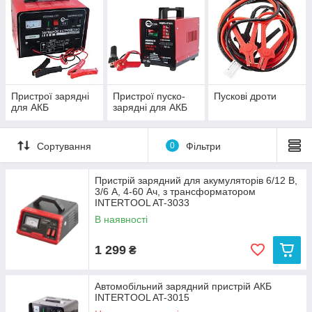
Зарядного напруги (6В, 12В, 24В).
Розміру (стаціонарні або мобільні).
Вазі.
Наявності або відсутності інформаційного дисплея.
Пристрої зарядні
Пристрої пуско-
Пускові дроти
для АКБ
зарядні для АКБ
Сортування
0
Фільтри
Пристрій зарядний для акумуляторів 6/12 В,
3/6 А, 4-60 Ач, з трансформатором
INTERTOOL AT-3033
В наявності
1 299
₴
Автомобільний зарядний пристрій АКБ
INTERTOOL AT-3015