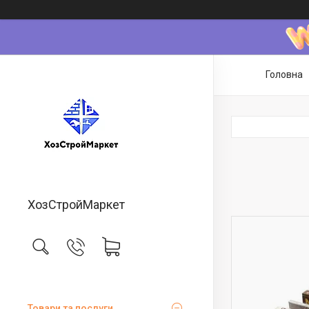
Головна
ХозСтройМаркет
Товари та послуги