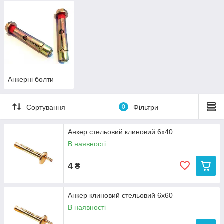
Анкерні болти
Сортування
0
Фільтри
Анкер стельовий клиновий 6х40
В наявності
4
₴
Анкер клиновий стельовий 6х60
В наявності