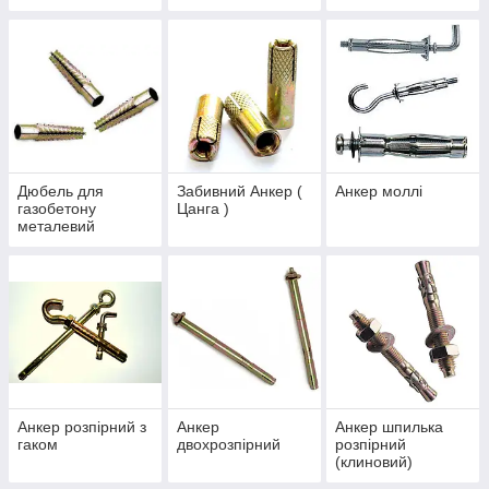
Дюбель для
Забивний Анкер (
Анкер моллі
газобетону
Цанга )
металевий
Анкер розпірний з
Анкер
Анкер шпилька
гаком
двохрозпірний
розпірний
(клиновий)