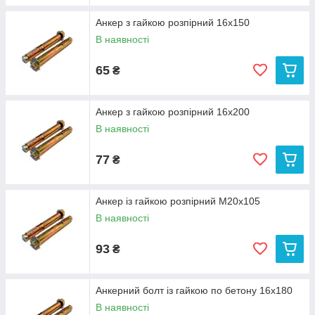
Анкер з гайкою розпірний 16х150
В наявності
65
₴
Анкер з гайкою розпірний 16х200
В наявності
77
₴
Анкер із гайкою розпірний М20х105
В наявності
93
₴
Анкерний болт із гайкою по бетону 16х180
В наявності