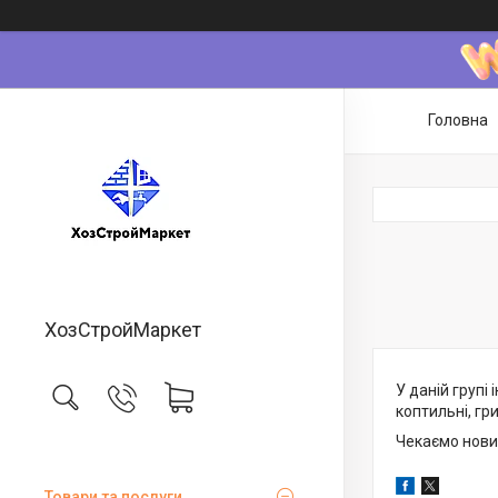
Головна
ХозСтройМаркет
У даній групі
коптильні, гр
Чекаємо нови
Товари та послуги