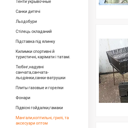
Тенти укрывочные
Санки дитячі
Льодобури
Стілець складаний
Підставка під ялинку
Килимки спортивні й
туристичні, карімати і татамі.
Тюбінг,надувні
санчата,санчата-
льодянки,санки-ватрушки
Плиты газовые и горелки
Фонари
Підвісні гойдалки,гамаки
Мангали,коптильні, грилі, та
аксесуари оптом