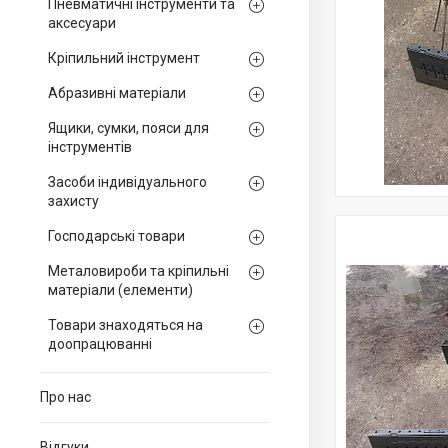
Пневматичні інструменти та
аксесуари
Кріпильний інструмент
Абразивні матеріали
Ящики, сумки, пояси для
інструментів
Засоби індивідуального
захисту
Господарські товари
Металовироби та кріпильні
матеріали (елементи)
Товари знаходяться на
доопрацюванні
Про нас
Відгуки