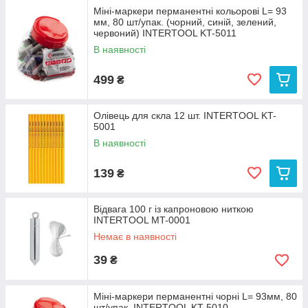
Міні-маркери перманентні кольорові L= 93
мм, 80 шт/упак. (чорний, синій, зелений,
червоний) INTERTOOL KT-5011
В наявності
499
₴
Олівець для скла 12 шт. INTERTOOL KT-
5001
В наявності
139
₴
Відвага 100 г із капроновою ниткою
INTERTOOL MT-0001
Немає в наявності
39
₴
Міні-маркери перманентні чорні L= 93мм, 80
шт/упак. INTERTOOL KT-5010