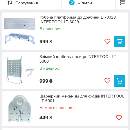
Сортування
0
Фільтри
Робоча платформа до драбини LT-0029
INTERTOOL LT-6029
В наявності
У цьому розділі інтернет-магазину "ХозСтройМаркет"
999
розташоване додаткове обладнання (чи належності) до
₴
сходів і драбин.
До додаткових інструментів відносять:
Знімний щабель-полиця INTERTOOL LT-
6000
Знімну щабель-полку (служить для встановлення або
закріплення робочих матеріалів чи інструментів);
В наявності
Робочу платформу-місток на сходи-трансформер;
999
₴
Шарнірний механізм для сходів трансформерів.
Завдяки цим додатковим приладдям забезпечується більш
Шарнірний механізм для сходів INTERTOOL
безпечна і зручна робота, а також підвищується
LT-6001
функціональність сходів.
Немає в наявності
449
₴