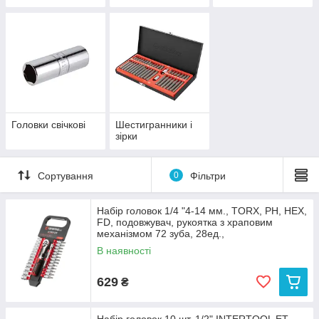
Головки свічкові
Шестигранники і
зірки
Сортування
0
Фільтри
Набір головок 1/4 "4-14 мм., TORX, PH, HEX,
FD, подовжувач, рукоятка з храповим
механізмом 72 зуба, 28ед.,
В наявності
629
₴