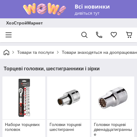
ХозСтройМаркет
Товари та послуги
Товари знаходяться на доопрацюван
Торцеві головки, шестигранники і зірки
Набори торцевих
Головки торцеві
Головки торцеві
головок
шестигранні
двенадцатигранны
е