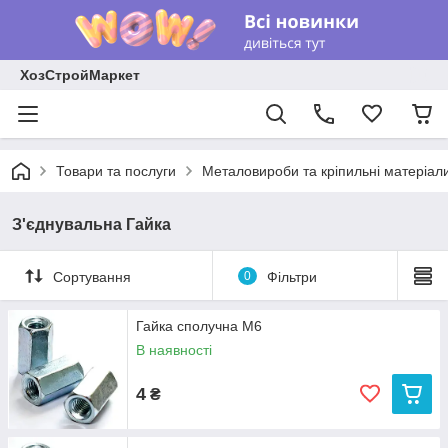
ХозСтройМаркет
Товари та послуги
Металовироби та кріпильні матеріал
З'єднувальна Гайка
Сортування
0
Фільтри
Гайка сполучна М6
В наявності
4
₴