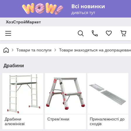
ХозСтройМаркет
Товари та послуги
Товари знаходяться на доопрацюван
Драбини
Драбини
Стрем'янки
Приналежності до
алюмінієві
сходів