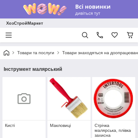
ХозСтройМаркет
Товари та послуги
Товари знаходяться на доопрацюван
Інструмент малярський
Кисті
Макловиці
Стрічка
малярська, плівка
захисна