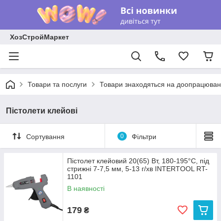
ХозСтройМаркет
Товари та послуги
Товари знаходяться на доопрацюван
Пістолети клейові
Сортування
0
Фільтри
Пістолет клейовий 20(65) Вт, 180-195°C, під
стрижні 7-7,5 мм, 5-13 г/хв INTERTOOL RT-
1101
В наявності
179
₴