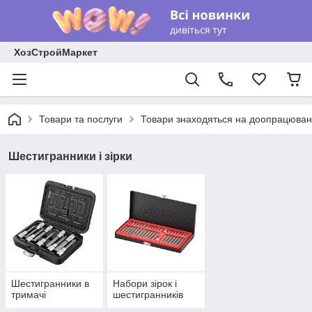
ХозСтройМаркет
Товари та послуги
Товари знаходяться на доопрацюван
Шестигранники і зірки
Шестигранники в
Набори зірок і
тримачі
шестигранників