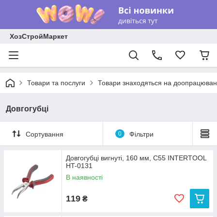
ХозСтройМаркет
Товари та послуги
Товари знаходяться на доопрацюван
Довгогубці
Сортування
0
Фільтри
Довгогубці вигнуті, 160 мм, С55 INTERTOOL
HT-0131
В наявності
119
₴