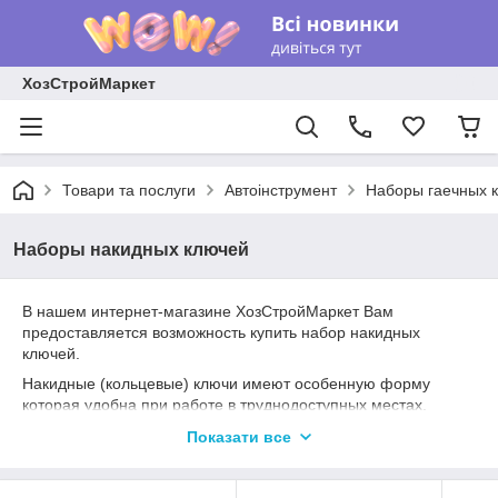
ХозСтройМаркет
Товари та послуги
Автоінструмент
Наборы гаечных 
Наборы накидных ключей
В нашем интернет-магазине ХозСтройМаркет Вам
предоставляется возможность купить набор накидных
ключей.
Накидные (кольцевые) ключи имеют особенную форму
которая удобна при работе в труднодоступных местах.
На каждой единице ключа используется два рабочих
Показати все
размера, это позволяет подобрать такую подборку, в которой
представлены необходимые для работы размеры.