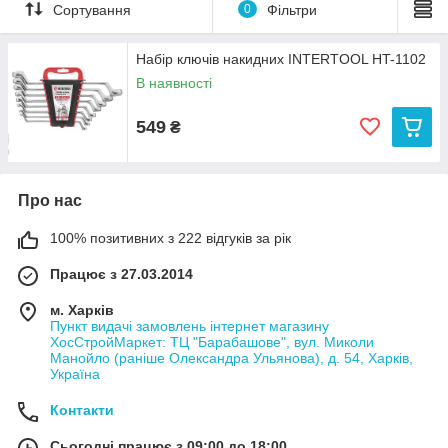
Представленные наборы накидных ключей отличаются:
Сортування
0
Фільтри
Количеством единиц инструмента.
Набір ключів накидних INTERTOOL HT-1102
Материалом изготовления (ключи из хром
ванадиевой стали и т.п.).
В наявності
Спосіб розміщення (у пластиковому тримачі, або у
549
₴
зручному матер'яному чохлі).
Також у нас, в ХозСтройМаркете, є такі види наборів
накидних ключів як
TORX
(зірочки) і добірка
накидних
шарнірних ключів
(так званих "дзвіночків").
Про нас
100% позитивних з 222 відгуків за рік
Працює з 27.03.2014
м. Харків
Пункт видачі замовлень інтернет магазину
ХосСтройМаркет: ТЦ "Барабашове", вул. Миколи
Манойло (раніше Олександра Ульянова), д. 54, Харків,
Україна
Контакти
Сьогодні працює з 09:00 до 18:00