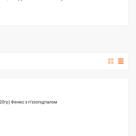
20гр) Фенікс з п'єзопідпалом