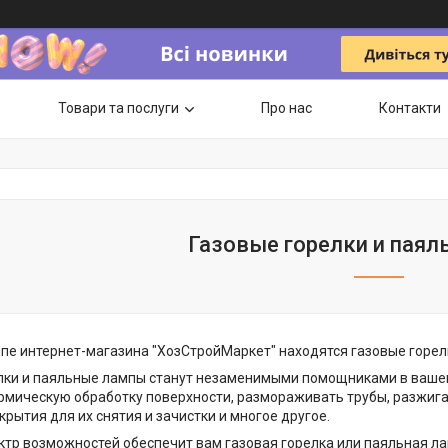
Товари та послуги
Про нас
Контакти
Газовые горелки и пая
ппе интернет-магазина "ХозСтройМаркет" находятся газовые горел
лки и паяльные лампы станут незаменимыми помощниками в вашем
рмическую обработку поверхности, размораживать трубы, разжигат
рытия для их снятия и зачистки и многое другое.
ектр возможностей обеспечит вам газовая горелка или паяльная л