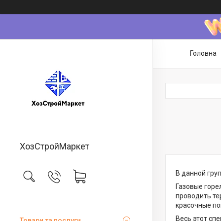
Головна
ХозСтройМаркет
В данной гру
Газовые горе
проводить те
красочные пок
Весь этот сп
Товари та послуги