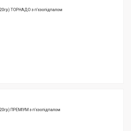
220гр) ТОРНАДО з п'єзопідпалом
20гр) ПРЕМІУМ з п'єзопідпалом