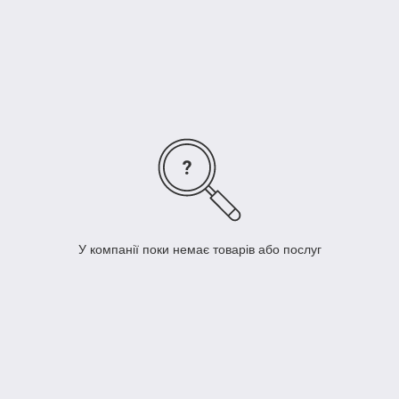
Розміром робочих зубців.
Матеріалом виготовлення рукоятки (дерево, пластик,
обгумована рукоятка, двокомпонентна рукоятка).
У цій групі товарів можна вибрати і купити пилку по
гіпсокартону того типу і з тими характеристиками, які Вам
необхідні.
У компанії поки немає товарів або послуг