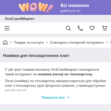
ХозСтройМаркет
Товари та послуги
Слюсарно-столярний інструмент
Ножівки для гіпсокартонних плит
У цій групі товарів магазину ХозСтроймаркет знаходиться
такий інструмент як
ножівка (пила) по гіпсокартону.
Пила (ножівка) по гіпсокартону використовується для обробки
плит з гіпсокартону (для фігурного різання, у важкодоступних
місцях тощо).
Ножівки (пилки) по гіпсокартону
розрізняють за такими
Показати все
характеристиками:
Розміром полотна.