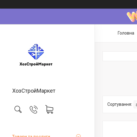
Головна
ХозСтройМаркет
Товари та послуги