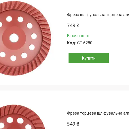
Фреза шліфувальна торцева алм
749 ₴
В наявності
CT-6280
Купити
Фреза торцева шліфувальна алм
549 ₴