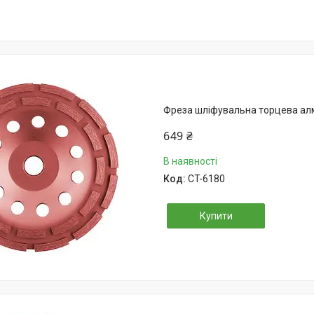
Фреза шліфувальна торцева алм
649 ₴
В наявності
CT-6180
Купити