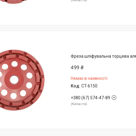
Киевста
Фреза шліфувальна торцева алм
499 ₴
Немає в наявності
CT-6150
+380 (67) 574-47-89
Киевста