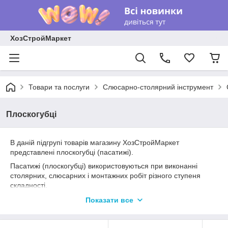
ХозСтройМаркет
Товари та послуги
Слюсарно-столярний інструмент
Плоскогубці
В даній підгрупі товарів магазину ХозСтройМаркет
представлені плоскогубці (пасатижі).
Пасатижі (плоскогубці) використовуються при виконанні
столярних, слюсарних і монтажних робіт різного ступеня
складності.
Плоскогубці (пасатижі) - це багатофункціональний
Показати все
інструмент, який призначений для захоплення, утримання,
згинання різних деталей, а також для перекушування дроту