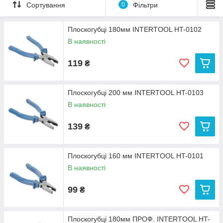
та проводів невеликого діаметру.
Сортування
0
Фільтри
Основними характеристиками за якими розрізняють
плоскогубці є:
Плоскогубці 180мм INTERTOOL HT-0102
Розмір інструменту.
В наявності
Матеріал виготовлення основної частини
(хромванадієва (CrV) сталь,хроммолібденовая сталь
119
₴
або звичайна сталь).
Матеріал рукоятки (прогумовані, пластикове
покриття, двокомпонентне покриття або без покриття).
Плоскогубці 200 мм INTERTOOL HT-0103
В наявності
Ступенем токозащищенности (слюсарні,
электромонтерские, діелектричні).
139
₴
В цій групі Ви можете вибрати і купити плоскогубці (пасатижі),
які будуть відповідати всім Вашим вимогам.
Плоскогубці 160 мм INTERTOOL HT-0101
В наявності
99
₴
Плоскогубці 180мм ПРОФ. INTERTOOL HT-