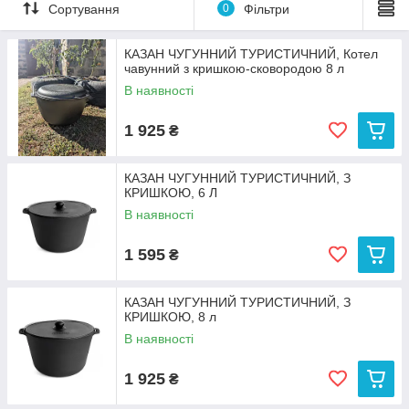
Сортування
0
Фільтри
Ви можете вибрати чавунний котел на 6 л або 8 л, в
залежності від того, на яку компанію гостей розраховуєте.
КАЗАН ЧУГУННИЙ ТУРИСТИЧНИЙ, Котел
Будьте впевнені, у такому посуді смак страв буде як у
чавунний з кришкою-сковородою 8 л
справжнього шеф-кухаря!
В наявності
1 925
₴
КАЗАН ЧУГУННИЙ ТУРИСТИЧНИЙ, З
КРИШКОЮ, 6 Л
В наявності
1 595
₴
КАЗАН ЧУГУННИЙ ТУРИСТИЧНИЙ, З
КРИШКОЮ, 8 л
В наявності
1 925
₴