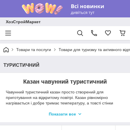
ХозСтройМаркет
Товари та послуги
Товари для туризму та активного від
ТУРИСТИЧНИЙ
Казан чавунний туристичний
Чавунний туристичний казан просто створений для
приготування на відкритому повітрі. Казан рівномірно
нагрівається і добре тримає температуру, а товсті стінки
сприяють комфортному приготування страв без пригорання.
Особливістю казанів ТМ «BRIZOLL» є плоска кришка, на яку
Показати все
під час приготування страв можна насипати гарячі вугілля і
створювати ефект приготування в печі.