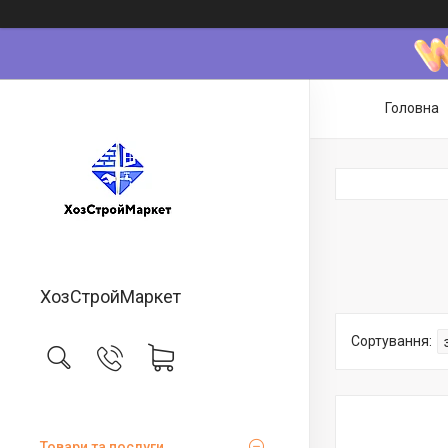
Головна
ХозСтройМаркет
Товари та послуги