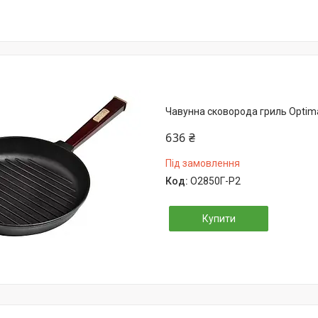
Чавунна сковорода гриль Optim
636 ₴
Під замовлення
О2850Г-Р2
Купити