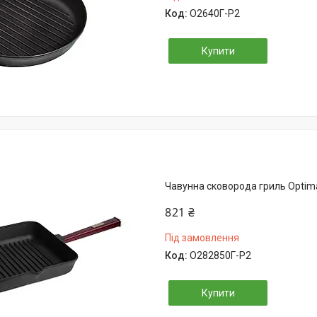
О2640Г-Р2
Купити
Чавунна сковорода гриль Optim
821 ₴
Під замовлення
О282850Г-Р2
Купити