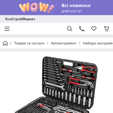
ХозСтройМаркет
Товари та послуги
Автоінструмент
Наборы инструме