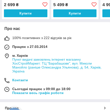
8156
32 м
2 699
5 499
4 9
₴
₴
од.,
Купити
Купити
Про нас
100% позитивних з 222 відгуків за рік
Працює з 27.03.2014
м. Харків
Пункт видачі замовлень інтернет магазину
ХосСтройМаркет: ТЦ "Барабашове", вул. Миколи
Манойло (раніше Олександра Ульянова), д. 54, Харків,
Україна
Контакти
Сьогодні працює з 09:00 до 18:00
Показати весь графік роботи
Про нас