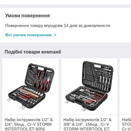
Умови повернення
Повернення товару впродовж 14 днів за домовленістю
Всі умови повернення
Подібні товари компанії
Набір інструментів 1/2" &
Набір інструментів 1/2" &
Набі
1/4", 56од., Cr-V STORM
3/8" & 1/4", 156од., Cr-V
STOR
INTERTOOL ET-8056
STORM INTERTOOL ET-
Cr-V