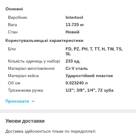
Основні
Виробник
Intertool
Вага
13.725 кг
Стан
Новий
Користувальницькі характеристики
Біти
FD, PZ, PH, T, TT, H, TW, TS,
SL
Кількість одиниць у наборі
233 ед.
Матеріал виготовлення
Cr-V сталь
Матеріал кейса
Ударостійкий пластик
Об`єм
0.023240 л
Тріскачкова ручка
1/2"; 3/8", 1/4", 72 зуба
Приховати
Умови доставки
Доставка здійснюється тільки по передоплаті.