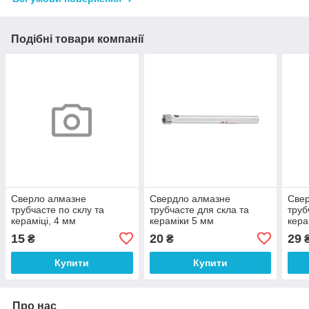
Подібні товари компанії
Сверло алмазне
Свердло алмазне
Све
трубчасте по склу та
трубчасте для скла та
труб
кераміці, 4 мм
кераміки 5 мм
кера
INTERTOOL SD-0342
INTERTOOL SD-0343
INT
15
20
29
₴
₴
Купити
Купити
Про нас