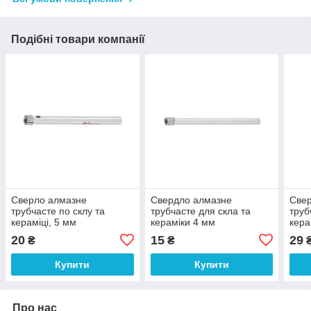
Подібні товари компанії
Сверло алмазне
Свердло алмазне
Све
трубчасте по склу та
трубчасте для скла та
труб
кераміці, 5 мм
кераміки 4 мм
кера
INTERTOOL SD-0343
INTERTOOL SD-0342
INT
20
15
29
₴
₴
Купити
Купити
Про нас