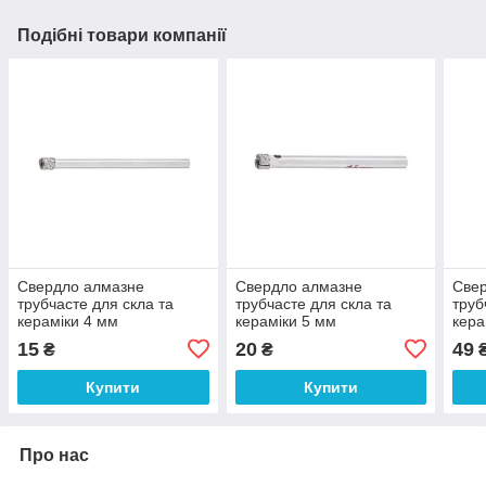
Подібні товари компанії
Свердло алмазне
Свердло алмазне
Све
трубчасте для скла та
трубчасте для скла та
труб
кераміки 4 мм
кераміки 5 мм
кера
INTERTOOL SD-0342
INTERTOOL SD-0343
INT
15
20
49
₴
₴
Купити
Купити
Про нас