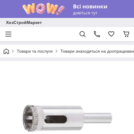
ХозСтройМаркет
Товари та послуги
Товари знаходяться на доопрацюван