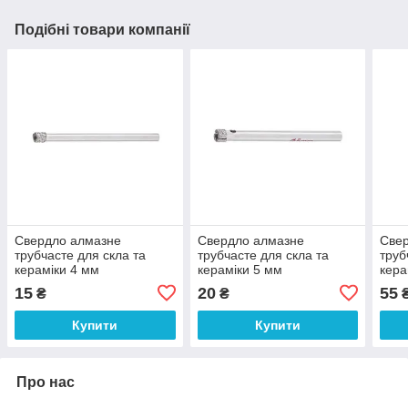
Подібні товари компанії
Свердло алмазне
Свердло алмазне
Све
трубчасте для скла та
трубчасте для скла та
труб
кераміки 4 мм
кераміки 5 мм
кера
INTERTOOL SD-0342
INTERTOOL SD-0343
INT
15
20
55
₴
₴
Купити
Купити
Про нас