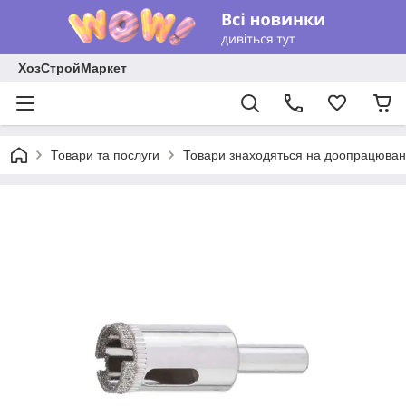
ХозСтройМаркет
Товари та послуги
Товари знаходяться на доопрацюван