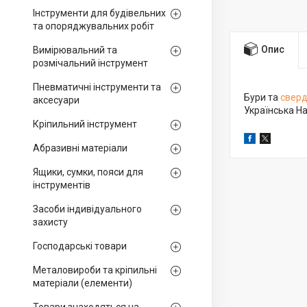
Інструменти для будівельних
та опоряджувальних робіт
Опис
Вимірювальний та
розмічальний інструмент
Пневматичні інструменти та
Бури та
свер
аксесуари
Українська На
Кріпильний інструмент
Абразивні матеріали
Ящики, сумки, пояси для
інструментів
Засоби індивідуального
захисту
Господарські товари
Металовироби та кріпильні
матеріали (елементи)