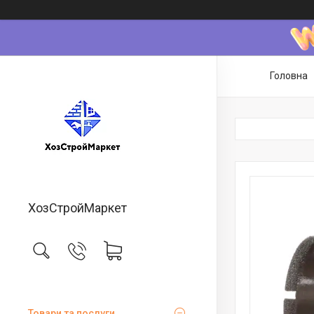
Головна
ХозСтройМаркет
Товари та послуги