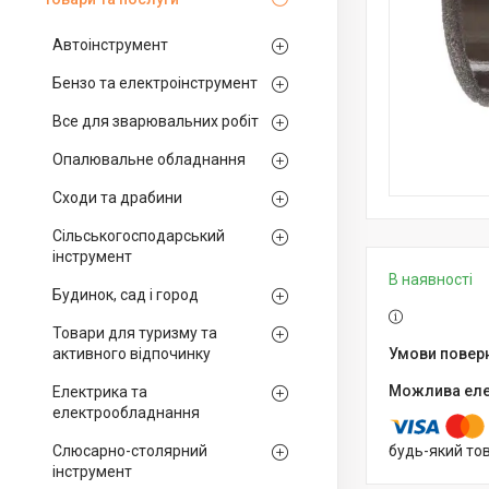
Автоінструмент
Бензо та електроінструмент
Все для зварювальних робіт
Опалювальне обладнання
Сходи та драбини
Сільськогосподарський
інструмент
В наявності
Будинок, сад і город
Товари для туризму та
активного відпочинку
Електрика та
електрообладнання
Слюсарно-столярний
будь-який то
інструмент