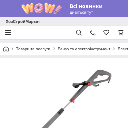
ХозСтройМаркет
Товари та послуги
Бензо та електроінструмент
Елек