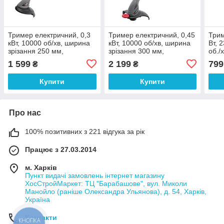
Тример електричний, 0,3
Тример електричний, 0,45
Трим
кВт, 10000 об/хв, ширина
кВт, 10000 об/хв, ширина
Вт, 
зрізання 250 мм,
зрізання 300 мм,
об./
телескопічна штанга
телескопічна штанга,
воло
1 599
2 199
799
₴
₴
INTERTOOL DT-2253
регулювання положення
INT
головки INTERTOOL
Купити
Купити
Про нас
100% позитивних з 221 відгука за рік
Працює з 27.03.2014
м. Харків
Пункт видачі замовлень інтернет магазину
ХосСтройМаркет: ТЦ "Барабашове", вул. Миколи
Манойло (раніше Олександра Ульянова), д. 54, Харків,
Україна
Контакти
КНОПКА