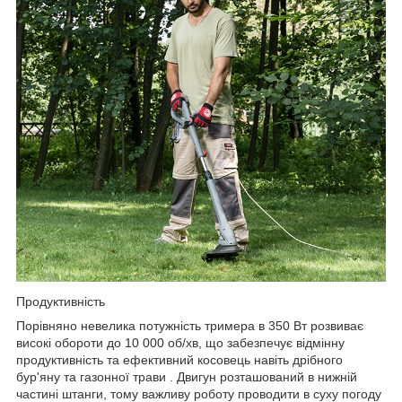
Продуктивність
Порівняно невелика потужність тримера в 350 Вт розвиває
високі обороти до 10 000 об/хв, що забезпечує відмінну
продуктивність та ефективний косовець навіть дрібного
бур'яну та газонної трави . Двигун розташований в нижній
частині штанги, тому важливу роботу проводити в суху погоду