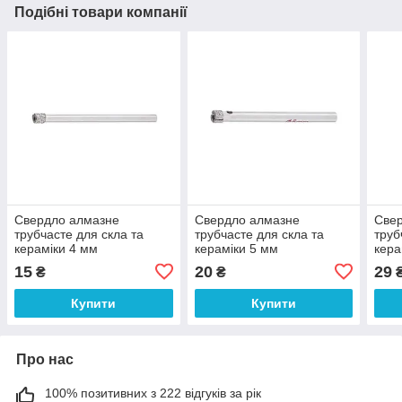
Подібні товари компанії
Свердло алмазне
Свердло алмазне
Све
трубчасте для скла та
трубчасте для скла та
труб
кераміки 4 мм
кераміки 5 мм
кера
INTERTOOL SD-0342
INTERTOOL SD-0343
INT
15
20
29
₴
₴
Купити
Купити
Про нас
100% позитивних з 222 відгуків за рік