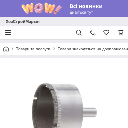
ХозСтройМаркет
Товари та послуги
Товари знаходяться на доопрацюван