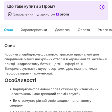
Що таке купити з Пром?
Замовлення під захистом
Опис
Характеристики
Доставка
Оплата
Умови п
Опис
Коронки з карбід-вольфрамовою крихтою призначені для
свердління рівних наскрізних отворів в керамічній та кахельній
плитці, ніздрюватому бетоні, цеглі, шифері та ін.
Використовуються з шуруповертами, дрелями і легкими
перфораторами і комунікації.
Особливості
Карбід-вольфрамовий сплав стійкий до інтенсивних
навантажень і має тривалий термін служби.
Ви отримуєте рівний отвір завдяки напрямному
свердлу.