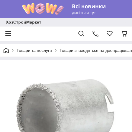
ХозСтройМаркет
Товари та послуги
Товари знаходяться на доопрацюван