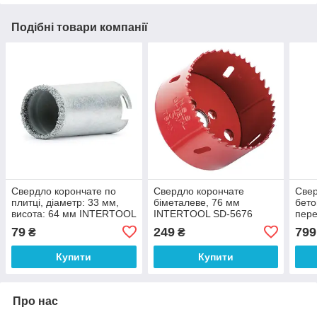
Подібні товари компанії
Свердло корончате по
Свердло корончате
Свер
плитці, діаметр: 33 мм,
біметалеве, 76 мм
бето
висота: 64 мм INTERTOOL
INTERTOOL SD-5676
пере
SD-0391
мм 
79
249
799
₴
₴
Купити
Купити
Про нас