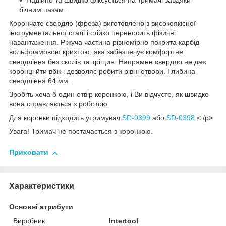
Надійно та швидко фіксується на тримачі завдяки
бічним пазам.
Корончате свердло (фреза) виготовлено з високоякісної
інструментальної сталі і стійко переносить фізичні
навантаження. Ріжуча частина рівномірно покрита карбід-
вольфрамовою крихтою, яка забезпечує комфортне
свердління без сколів та тріщин. Напрямне свердло не дає
коронці йти вбік і дозволяє робити рівні отвори. Глибина
свердління 64 мм.
Зробіть хоча б один отвір коронкою, і Ви відчуєте, як швидко
вона справляється з роботою.
Для коронки підходить утримувач
SD-0399
або
SD-0398
.< /p>
Увага! Тримач не постачається з коронкою.
Приховати
Характеристики
Основні атрибути
Виробник
Intertool