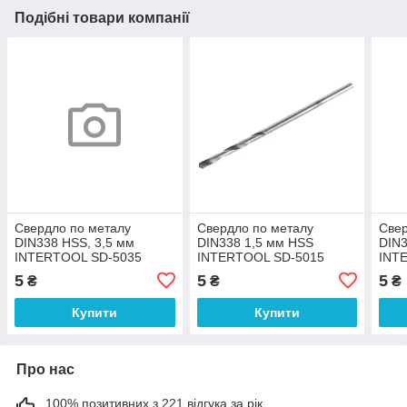
Подібні товари компанії
Свердло по металу
Свердло по металу
Свер
DIN338 HSS, 3,5 мм
DIN338 1,5 мм HSS
DIN3
INTERTOOL SD-5035
INTERTOOL SD-5015
INT
5
5
5
₴
₴
₴
Купити
Купити
Про нас
100% позитивних з 221 відгука за рік