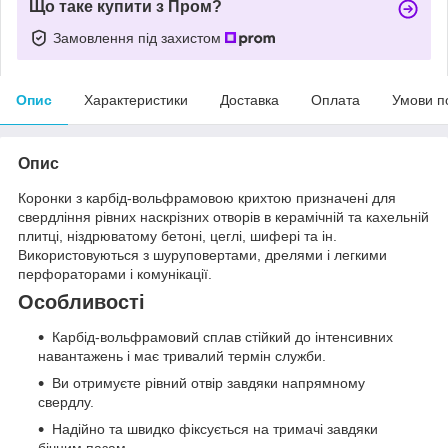
Що таке купити з Пром?
Замовлення під захистом
Опис
Характеристики
Доставка
Оплата
Умови п
Опис
Коронки з карбід-вольфрамовою крихтою призначені для
свердління рівних наскрізних отворів в керамічній та кахельній
плитці, ніздрюватому бетоні, цеглі, шифері та ін.
Використовуються з шуруповертами, дрелями і легкими
перфораторами і комунікації.
Особливості
Карбід-вольфрамовий сплав стійкий до інтенсивних
навантажень і має тривалий термін служби.
Ви отримуєте рівний отвір завдяки напрямному
свердлу.
Надійно та швидко фіксується на тримачі завдяки