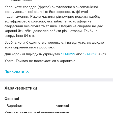
бічним пазам.
Корончате свердло (фреза) виготовлено з високоякісної
інструментальної сталі і стійко переносить фізичні
навантаження. Ріжуча частина рівномірно покрита карбід-
вольфрамовою крихтою, яка забезпечує комфортне
свердління без сколів та тріщин. Напрямне свердло не дає
коронці йти вбік і дозволяє робити рівні отвори. Глибина
свердління 64 мм.
Зробіть хоча б один отвір коронкою, і ви відчуєте, як швидко
вона справляється з роботою.
Для коронки підходить утримувач
SD-0399
або
SD-0398
.< /p>
Увага! Тримач не постачається з коронкою.
Приховати
Характеристики
Основні
Виробник
Intertool
Користувальницькі характеристики