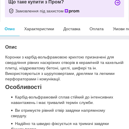
Що таке купити з Пром?
Замовлення під захистом
Опис
Характеристики
Доставка
Оплата
Умови п
Опис
Коронки з карбід-вольфрамовою крихтою призначені для
свердління рівних наскрізних отворів в керамічній та кахельній
плитці, ніздрюватому бетоні, цеглі, шифері та ін.
Використовуються з шуруповертами, дрелями та легкими
перфораторами і комунікації.
Особливості
Карбід-вольфрамовий сплав стійкий до інтенсивних
навантажень і має тривалий термін служби.
Ви отримуєте рівний отвір завдяки напрямному
свердлу.
Надійно та швидко фіксується на тримачі завдяки