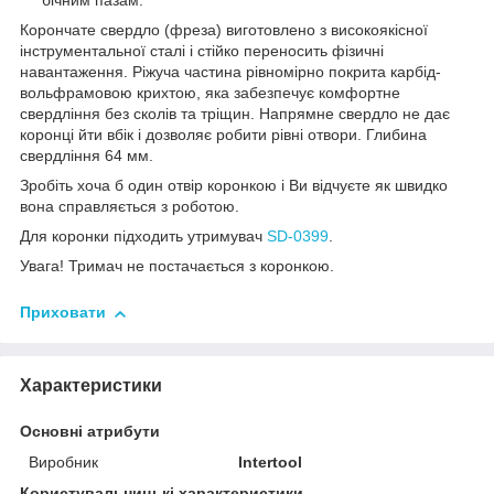
бічним пазам.
Корончате свердло (фреза) виготовлено з високоякісної
інструментальної сталі і стійко переносить фізичні
навантаження. Ріжуча частина рівномірно покрита карбід-
вольфрамовою крихтою, яка забезпечує комфортне
свердління без сколів та тріщин. Напрямне свердло не дає
коронці йти вбік і дозволяє робити рівні отвори. Глибина
свердління 64 мм.
Зробіть хоча б один отвір коронкою і Ви відчуєте як швидко
вона справляється з роботою.
Для коронки підходить утримувач
SD-0399
.
Увага! Тримач не постачається з коронкою.
Приховати
Характеристики
Основні атрибути
Виробник
Intertool
Користувальницькі характеристики