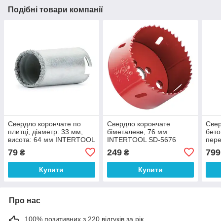
Подібні товари компанії
Свердло корончате по
Свердло корончате
Свер
плитці, діаметр: 33 мм,
біметалеве, 76 мм
бето
висота: 64 мм INTERTOOL
INTERTOOL SD-5676
пере
SD-0391
мм 
79
249
799
₴
₴
Купити
Купити
Про нас
100% позитивних з 220 відгуків за рік