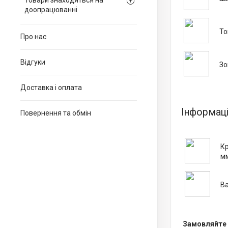
Товари знаходяться на
доопрацюванні
То
Про нас
Відгуки
Зо
Доставка і оплата
Інформаці
Повернення та обмін
Кр
м
Ва
Замовляйте 