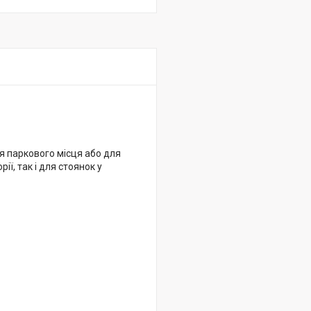
я
 паркового місця або для
ї, так і для стоянок у