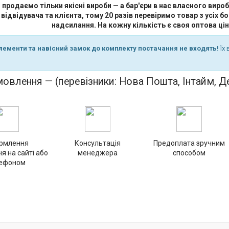
и продаємо тільки якісні вироби — а бар'єри в нас власного вир
ідвідувача та клієнта, тому 20 разів перевіримо товар з усіх бо
надсилання. На кожну кількість є своя оптова цін
елементи та навісний замок до комплекту постачання не входять!
Їх 
овлення — (перевізники: Нова Пошта, Інтайм, Де
рмлення
Консультація
Предоплата зручним
я на сайті або
менеджера
способом
ефоном