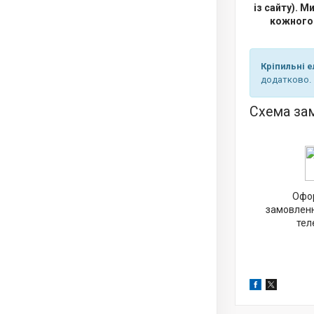
із сайту). М
кожного в
Кріпильні 
додатково.
Схема зам
Офо
замовленн
тел