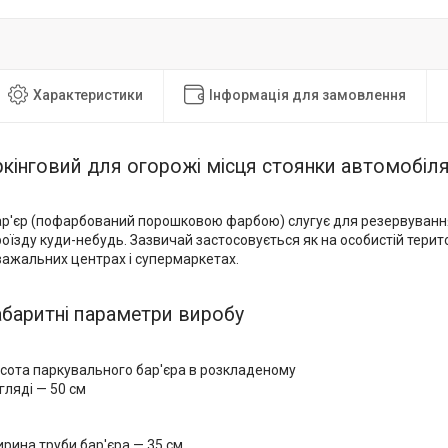
Характеристики
Інформація для замовлення
ркінговий для огорожі місця стоянки автомобіл
р'єр (пофарбований порошковою фарбою) слугує для резервування
їзду куди-небудь. Зазвичай застосовується як на особистій територі
важальних центрах і супермаркетах.
абаритні параметри виробу
сота паркувального бар'єра в розкладеному
гляді — 50 см
рина труби бар'єра — 35 см