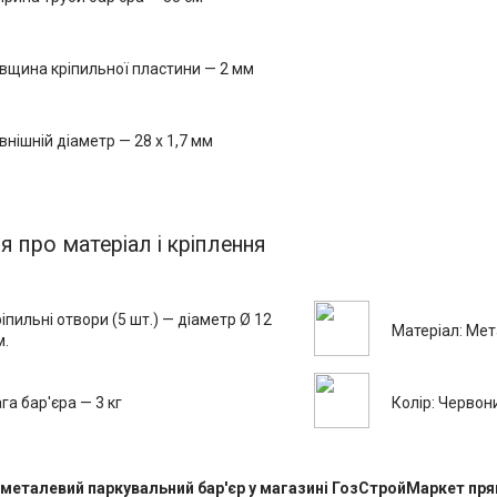
вщина кріпильної пластини — 2 мм
внішній діаметр — 28 х 1,7 мм
я про матеріал і кріплення
іпильні отвори (5 шт.) — діаметр Ø 12
Матеріал: Ме
м.
га бар'єра — 3 кг
Колір: Червон
металевий паркувальний бар'єр у магазині ГозСтройМаркет пря