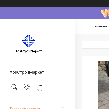
Головна
ХозСтройМаркет
Товари та послуги