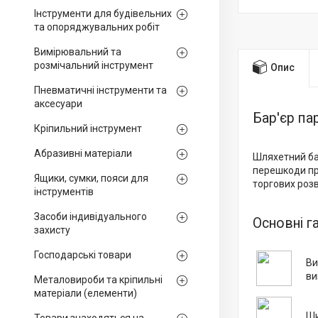
Інструменти для будівельних
та опоряджувальних робіт
Вимірювальний та
розмічальний інструмент
Опис
Пневматичні інструменти та
аксесуари
Бар'єр па
Кріпильний інструмент
Абразивні матеріали
Шляхетний ба
перешкоди про
Ящики, сумки, пояси для
торгових роз
інструментів
Засоби індивідуального
Основні г
захисту
Господарські товари
Ви
ви
Металовироби та кріпильні
матеріали (елементи)
Ши