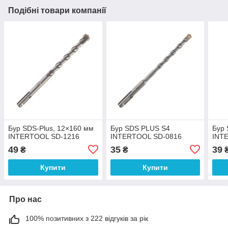
Подібні товари компанії
Бур SDS-Plus, 12×160 мм
Бур SDS PLUS S4
Бур
INTERTOOL SD-1216
INTERTOOL SD-0816
INT
49
35
39
₴
₴
Купити
Купити
Про нас
100% позитивних з 222 відгуків за рік