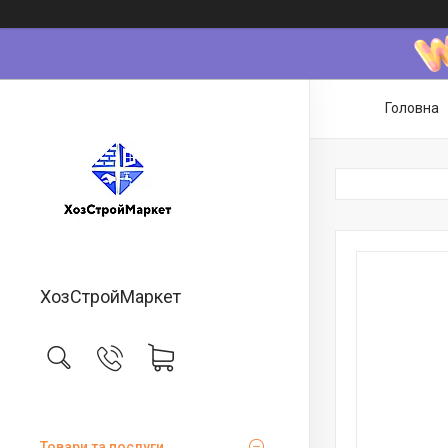
Головна
ХозСтройМаркет
Товари та послуги