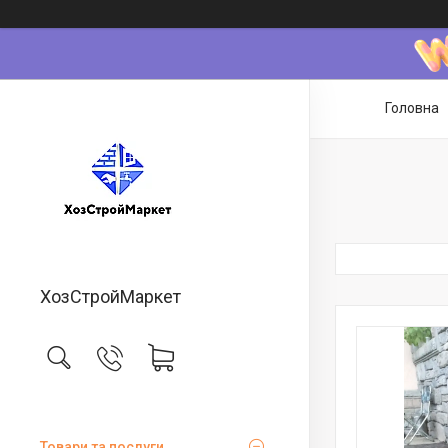
Головна
ХозСтройМаркет
Товари та послуги