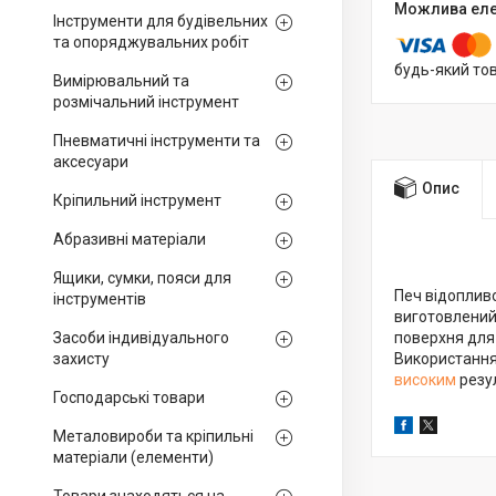
Інструменти для будівельних
та опоряджувальних робіт
будь-який то
Вимірювальний та
розмічальний інструмент
Пневматичні інструменти та
аксесуари
Опис
Кріпильний інструмент
Абразивні матеріали
Ящики, сумки, пояси для
Печ відопливо
інструментів
виготовлений 
Засоби індивідуального
поверхня для 
захисту
Використання
високим
резул
Господарські товари
Металовироби та кріпильні
матеріали (елементи)