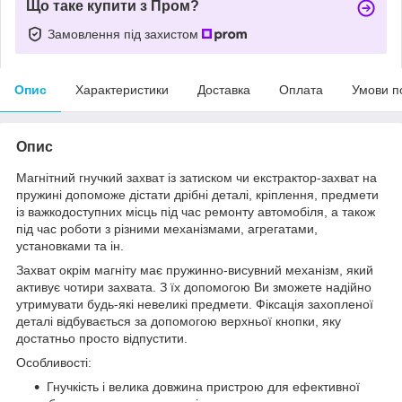
Що таке купити з Пром?
Замовлення під захистом
Опис
Характеристики
Доставка
Оплата
Умови п
Опис
Магнітний гнучкий захват із затиском чи екстрактор-захват на
пружині допоможе дістати дрібні деталі, кріплення, предмети
із важкодоступних місць під час ремонту автомобіля, а також
під час роботи з різними механізмами, агрегатами,
установками та ін.
Захват окрім магніту має пружинно-висувний механізм, який
активує чотири захвата. З їх допомогою Ви зможете надійно
утримувати будь-які невеликі предмети. Фіксація захопленої
деталі відбувається за допомогою верхньої кнопки, яку
достатньо просто відпустити.
Особливості:
Гнучкість і велика довжина пристрою для ефективної