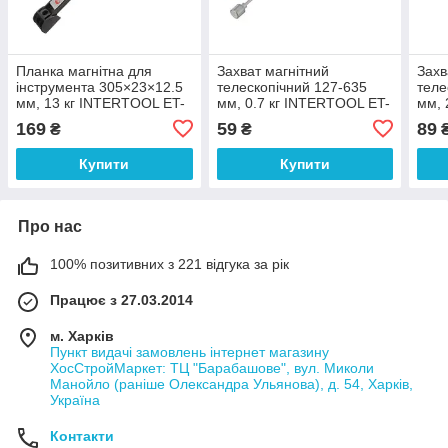
Планка магнітна для
Захват магнітний
Захв
інструмента 305×23×12.5
телескопічний 127-635
теле
мм, 13 кг INTERTOOL ET-
мм, 0.7 кг INTERTOOL ET-
мм, 
1040
1005
ET-
169
59
89
₴
₴
Купити
Купити
Про нас
100% позитивних з 221 відгука за рік
Працює з 27.03.2014
м. Харків
Пункт видачі замовлень інтернет магазину
ХосСтройМаркет: ТЦ "Барабашове", вул. Миколи
Манойло (раніше Олександра Ульянова), д. 54, Харків,
Україна
Контакти