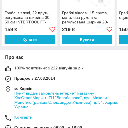
Граблі віялові, 22 прути,
Граблі віялові, 15 прутів,
Граб
регульована ширина 30-
металева рукоятка,
оцин
50 см INTERTOOL FT-
регульована ширина 20-
3005
65 см INTERTOOL FT-
159
219
150
₴
₴
3008
Купити
Купити
Про нас
100% позитивних з 222 відгуків за рік
Працює з 27.03.2014
м. Харків
Пункт видачі замовлень інтернет магазину
ХосСтройМаркет: ТЦ "Барабашове", вул. Миколи
Манойло (раніше Олександра Ульянова), д. 54, Харків,
Україна
Контакти
Сьогодні працює з 09:00 до 18:00