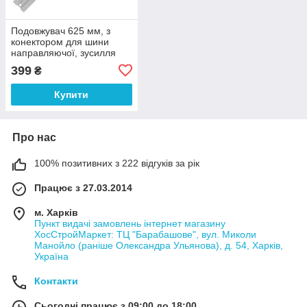
Подовжувач 625 мм, з
конектором для шини
направляючої, зусилля
затиску до 50 кг
399
₴
INTERTOOL HT-6073
Купити
Про нас
100% позитивних з 222 відгуків за рік
Працює з 27.03.2014
м. Харків
Пункт видачі замовлень інтернет магазину
ХосСтройМаркет: ТЦ "Барабашове", вул. Миколи
Манойло (раніше Олександра Ульянова), д. 54, Харків,
Україна
Контакти
Сьогодні працює з 09:00 до 18:00