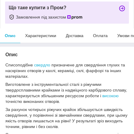
Що таке купити з Пром?
Замовлення під захистом
Опис
Характеристики
Доставка
Оплата
Умови п
Опис
Списоподібне
свердло
призначене для свердління глухих та
наскрізних отворів у кахлі, кераміці, склі, фарфорі та інших
матеріалах.
Виготовлене з інструментальної сталі з ріжучими
твердосплавними крайками із надміцного карбідового сплаву,
характеризується збільшеним ресурсом роботи і
високою
точністю виконаних отворів.
За рахунок чотирьох ріжучих крайок збільшується швидкість
свердління, у порівнянні зі звичайними свердлами, при цьому
якість отворів лишається на рівні! У результаті зріз виходить
точним, рівним і без сколів.