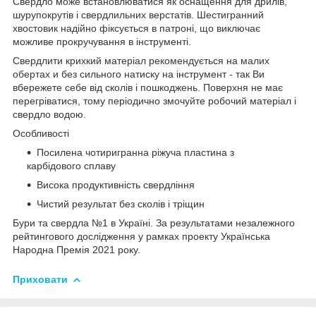
Свердло може встановлюватися як оснащення для дрилів,
шурупокрутів і свердлильних верстатів. Шестигранний
хвостовик надійно фіксується в патроні, що виключає
можливе прокручування в інструменті.
Свердлити крихкий матеріал рекомендується на малих
обертах и без сильного натиску на інструмент - так Ви
вбережете себе від сколів і пошкоджень. Поверхня не має
перегріватися, тому періодично змочуйте робочий матеріал і
свердло водою.
Особливості
Посилена чотиригранна ріжуча пластина з
карбідового сплаву
Висока продуктивність свердління
Чистий результат без сколів і тріщин
Бури та свердла №1 в Україні. За результатами незалежного
рейтингового дослідження у рамках проекту Українська
Народна Премія 2021 року.
Приховати