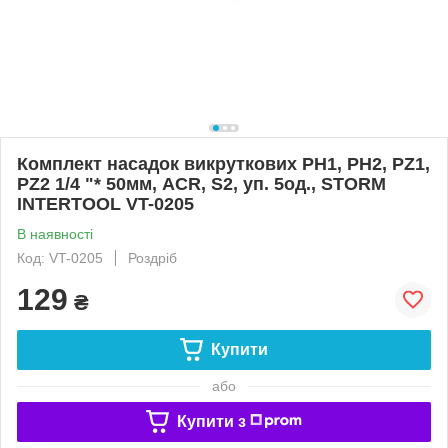
Комплект насадок викруткових PH1, PH2, PZ1,
PZ2 1/4 "* 50мм, ACR, S2, уп. 5од., STORM
INTERTOOL VT-0205
В наявності
Код: VT-0205
Роздріб
129
₴
Купити
або
Купити з