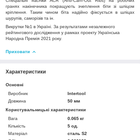
Спеціальні насічки ACR (Anti-Cam-Out Ribs) на робочих
гранях накінечника покращують зчеплення біти зі шліцом
кріплення. Таким чином біта надійно фіксується в шліцах
шурупів, саморізів та ін.
Викрутки №1 в Україні. За результатами незалежного
рейтингового дослідження у рамках проекту Українська
Народна Премія 2021 року.
Приховати
Характеристики
Основні
Виробник
Intertool
Довжина
50 мм
Користувальницькі характеристики
Вага
0.065 кг
Кількість
5 од.
Матеріал
сталь S2