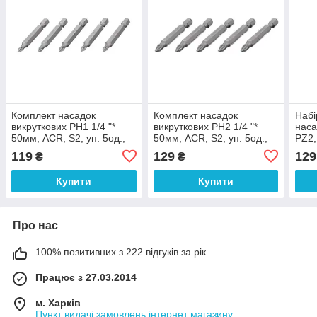
Комплект насадок
Комплект насадок
Набі
викруткових PH1 1/4 "*
викруткових PH2 1/4 "*
наса
50мм, ACR, S2, уп. 5од.,
50мм, ACR, S2, уп. 5од.,
PZ2,
STORM INTERTOOL VT-
STORM INTERTOOL VT-
5 о
119
129
129
₴
₴
0201
0202
VT-
Купити
Купити
Про нас
100% позитивних з 222 відгуків за рік
Працює з 27.03.2014
м. Харків
Пункт видачі замовлень інтернет магазину