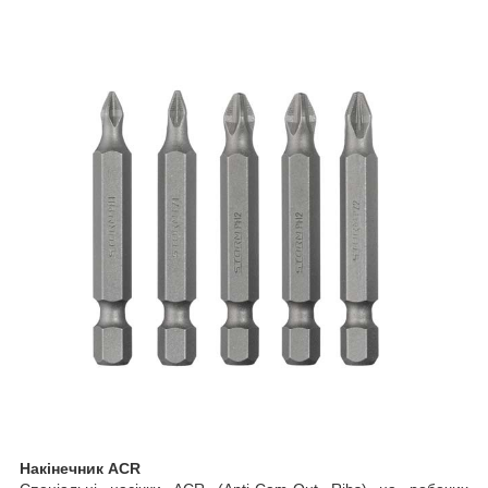
Накінечник
ACR