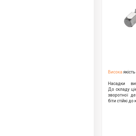
Висока
якість
Насадки ви
До складу ціє
зворотної де
біти стійкі до