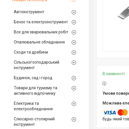
Автоінструмент
Бензо та електроінструмент
Все для зварювальних робіт
Опалювальне обладнання
Сходи та драбини
Сільськогосподарський
інструмент
В наявності
Будинок, сад і город
Товари для туризму та
активного відпочинку
Електрика та
електрообладнання
Слюсарно-столярний
будь-який то
інструмент