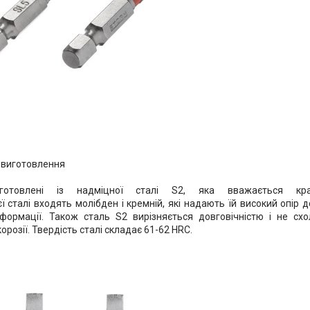
 виготовлення
готовлені із надміцної сталі S2, яка вважається кр
ї сталі входять молібден і кремній, які надають їй високий опір 
формації. Також сталь S2 вирізняється довговічністю і не сх
 корозії. Твердість сталі складає 61-62 HRC.