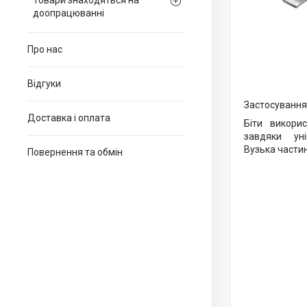
Товари знаходяться на
доопрацюванні
Про нас
Відгуки
Застосування
Доставка і оплата
Біти викори
завдяки ун
Вузька частин
Повернення та обмін