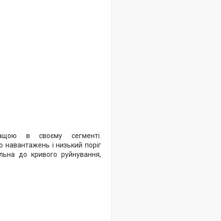
ащою в своєму сегменті.
до навантажень і низький поріг
ольна до кривого руйнування,