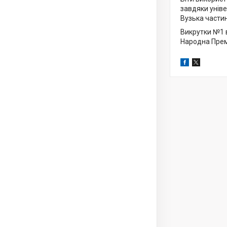
завдяки унів
Вузька частин
Викрутки №1 
Народна Прем