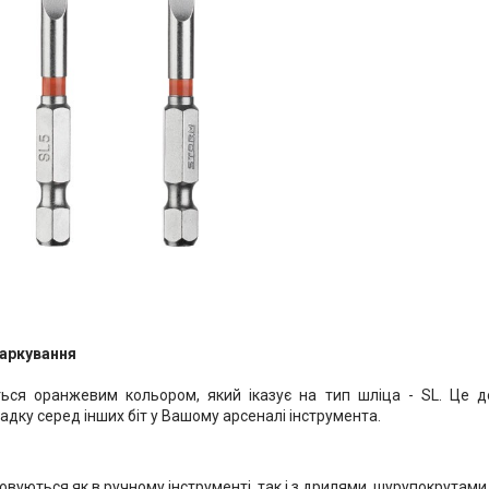
аркування
ться оранжевим кольором, який іказує на тип шліца - SL. Це 
адку серед інших біт у Вашому арсеналі інструмента.
овуються як в ручному інструменті, так і з дрилями, шурупокрутами