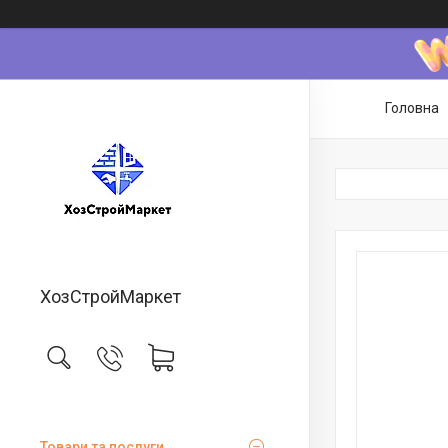
Головна
ХозСтройМаркет
Товари та послуги