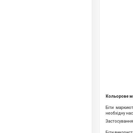
Кольорове м
Біти маркию
необхідну нас
Застосування
Біти використ