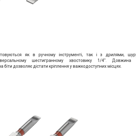
стовуються як в ручному інструменті, так і з дрилями, шур
іверсальному шестигранному хвостовику 1/4". Довжин
а біти дозволяє дістати кріплення у важкодоступних місцях.