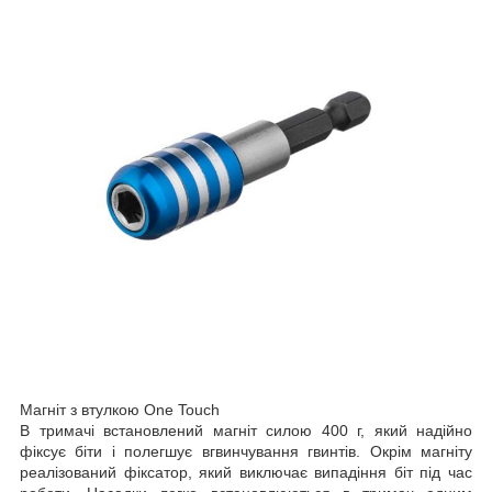
Магніт з втулкою One Touch
В тримачі встановлений магніт силою 400 г, який надійно
фіксує біти і полегшує вгвинчування гвинтів. Окрім магніту
реалізований фіксатор, який виключає випадіння біт під час