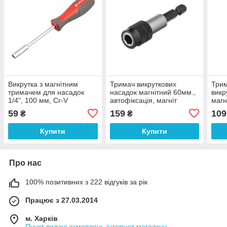
Викрутка з магнітним
Тримач викруткових
Три
тримачем для насадок
насадок магнітний 60мм.,
викр
1/4", 100 мм, Cr-V
автофiксацiя, магніт
магн
INTERTOOL VT-3300
400гр., CrV., STORM
стал
59
159
109
₴
₴
INTERTOOL VT-0239
г S
023
Купити
Купити
Про нас
100% позитивних з 222 відгуків за рік
Працює з 27.03.2014
м. Харків
Пункт видачі замовлень інтернет магазину