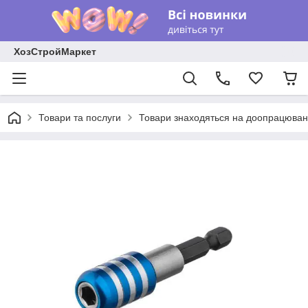
ХозСтройМаркет
Товари та послуги
Товари знаходяться на доопрацюван